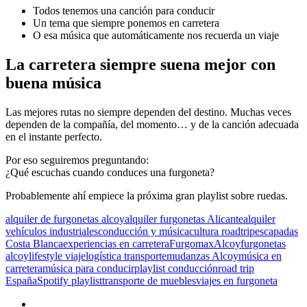
Todos tenemos una canción para conducir
Un tema que siempre ponemos en carretera
O esa música que automáticamente nos recuerda un viaje
La carretera siempre suena mejor con
buena música
Las mejores rutas no siempre dependen del destino. Muchas veces
dependen de la compañía, del momento… y de la canción adecuada
en el instante perfecto.
Por eso seguiremos preguntando:
¿Qué escuchas cuando conduces una furgoneta?
Probablemente ahí empiece la próxima gran playlist sobre ruedas.
alquiler de furgonetas alcoy
alquiler furgonetas Alicante
alquiler
vehículos industriales
conducción y música
cultura roadtrip
escapadas
Costa Blanca
experiencias en carretera
FurgomaxAlcoy
furgonetas
alcoy
lifestyle viaje
logística transporte
mudanzas Alcoy
música en
carretera
música para conducir
playlist conducción
road trip
España
Spotify playlist
transporte de muebles
viajes en furgoneta