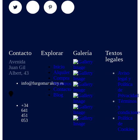
Contacto
Explorar
Galería
Textos
legales
Avenida
Inicio
Juan Gil
Alquiler
Albert, 43
Aviso
Compra
legal y
info@furgomaxalcoy.es
Nosotros
Política
Contacto
de
Blog
Privacidad
Términos
+34
y
641
condicione
451
Política
053
de
Cookies