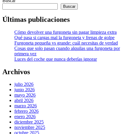
Buscar
Buscar
Últimas publicaciones
Cómo devolver una furgoneta sin pagar limpieza extra
Qué pasa si cargas mal la furgoneta y frenas de golpe
Furgoneta pequeña vs grande: cuál necesitas de verdad
Cosas que solo pasan cuando alquilas una furgoneta por
primera vez
Luces del coche que nunca deberías ignorar
Archivos
julio 2026
junio 2026
mayo 2026
abril 2026
marzo 2026
febrero 2026
enero 2026
diciembre 2025
noviembre 2025
octubre 2025