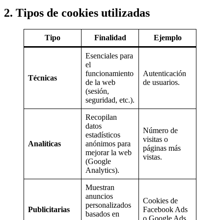
2. Tipos de cookies utilizadas
Tipo
Finalidad
Ejemplo
Esenciales para
el
funcionamiento
Autenticación
Técnicas
de la web
de usuarios.
(sesión,
seguridad, etc.).
Recopilan
datos
Número de
estadísticos
visitas o
Analíticas
anónimos para
páginas más
mejorar la web
vistas.
(Google
Analytics).
Muestran
anuncios
Cookies de
personalizados
Publicitarias
Facebook Ads
basados en
o Google Ads.