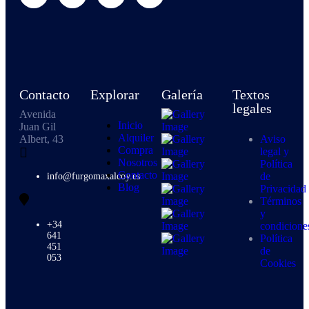
Contacto
Explorar
Galería
Textos
legales
Avenida
Inicio
Juan Gil
Alquiler
Albert, 43
Aviso
Compra
legal y
Nosotros
Política
Contacto
de
info@furgomaxalcoy.es
Blog
Privacidad
Términos
y
+34
condicione
641
Política
451
de
053
Cookies