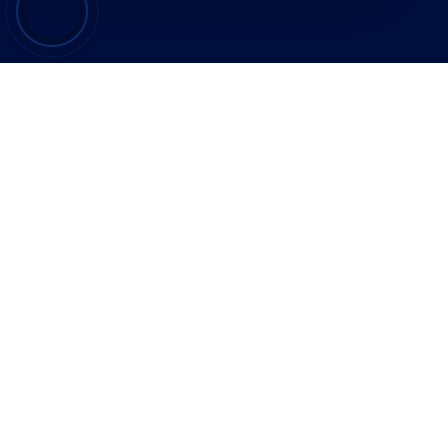
Contacto
Expl
Avenida Juan Gil Albert, 43
I
A
info@furgomaxalcoy.es
C
N
C
+34 641 451 053
B
© Copyright 2025 por Furgomax
EUR €