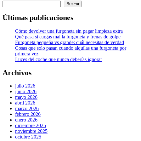
Buscar
Últimas publicaciones
Cómo devolver una furgoneta sin pagar limpieza extra
Qué pasa si cargas mal la furgoneta y frenas de golpe
Furgoneta pequeña vs grande: cuál necesitas de verdad
Cosas que solo pasan cuando alquilas una furgoneta por
primera vez
Luces del coche que nunca deberías ignorar
Archivos
julio 2026
junio 2026
mayo 2026
abril 2026
marzo 2026
febrero 2026
enero 2026
diciembre 2025
noviembre 2025
octubre 2025