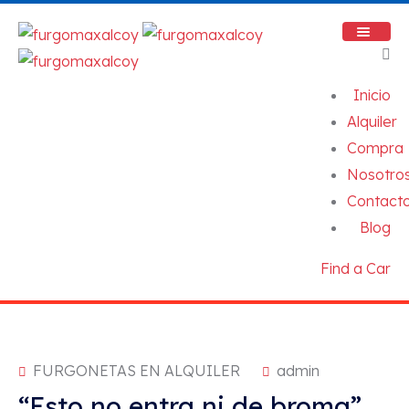
Inicio
Alquiler
Compra
Nosotro
Contact
Blog
Find a Car
FURGONETAS EN ALQUILER
admin
“Esto no entra ni de broma”…