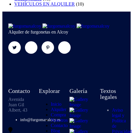
VEHÍCULOS EN ALQUILER
(10)
Alquiler de furgonetas en Alcoy
Contacto
Explorar
Galería
Textos
legales
Avenida
Inicio
Juan Gil
Alquiler
Albert, 43
Aviso
Compra
legal y
info@furgomaxalcoy.es
Nosotros
Política
Contacto
de
Blog
Privacidad