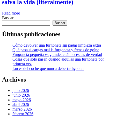
salva la vida (literalmente)
Read more
Buscar
Buscar
Últimas publicaciones
Cómo devolver una furgoneta sin pagar limpieza extra
Qué pasa si cargas mal la furgoneta y frenas de golpe
Furgoneta pequeña vs grande: cuál necesitas de verdad
Cosas que solo pasan cuando alquilas una furgoneta por
primera vez
Luces del coche que nunca deberías ignorar
Archivos
julio 2026
junio 2026
mayo 2026
abril 2026
marzo 2026
febrero 2026