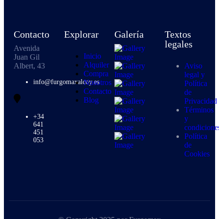
Contacto
Explorar
Galería
Textos
legales
Avenida
Inicio
Juan Gil
Alquiler
Albert, 43
Aviso
Compra
legal y
info@furgomaxalcoy.es
Nosotros
Política
Contacto
de
Blog
Privacidad
Términos
+34
y
641
condicione
451
Política
053
de
Cookies