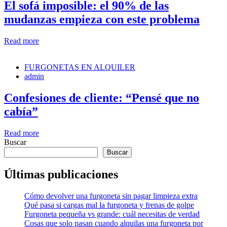
El sofá imposible: el 90% de las
mudanzas empieza con este problema
Read more
FURGONETAS EN ALQUILER
admin
Confesiones de cliente: “Pensé que no
cabía”
Read more
Buscar
Buscar
Últimas publicaciones
Cómo devolver una furgoneta sin pagar limpieza extra
Qué pasa si cargas mal la furgoneta y frenas de golpe
Furgoneta pequeña vs grande: cuál necesitas de verdad
Cosas que solo pasan cuando alquilas una furgoneta por