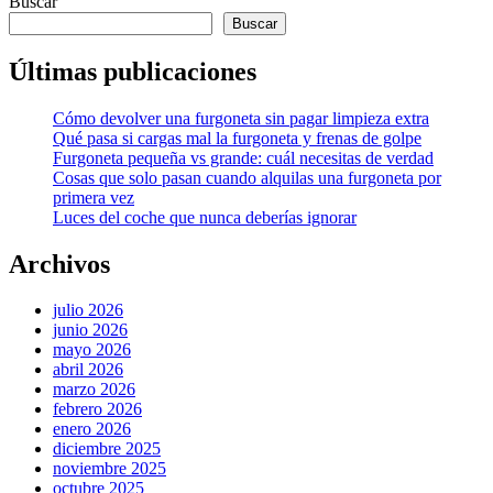
Buscar
Buscar
Últimas publicaciones
Cómo devolver una furgoneta sin pagar limpieza extra
Qué pasa si cargas mal la furgoneta y frenas de golpe
Furgoneta pequeña vs grande: cuál necesitas de verdad
Cosas que solo pasan cuando alquilas una furgoneta por
primera vez
Luces del coche que nunca deberías ignorar
Archivos
julio 2026
junio 2026
mayo 2026
abril 2026
marzo 2026
febrero 2026
enero 2026
diciembre 2025
noviembre 2025
octubre 2025