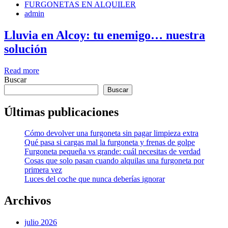
FURGONETAS EN ALQUILER
admin
Lluvia en Alcoy: tu enemigo… nuestra
solución
Read more
Buscar
Buscar
Últimas publicaciones
Cómo devolver una furgoneta sin pagar limpieza extra
Qué pasa si cargas mal la furgoneta y frenas de golpe
Furgoneta pequeña vs grande: cuál necesitas de verdad
Cosas que solo pasan cuando alquilas una furgoneta por
primera vez
Luces del coche que nunca deberías ignorar
Archivos
julio 2026