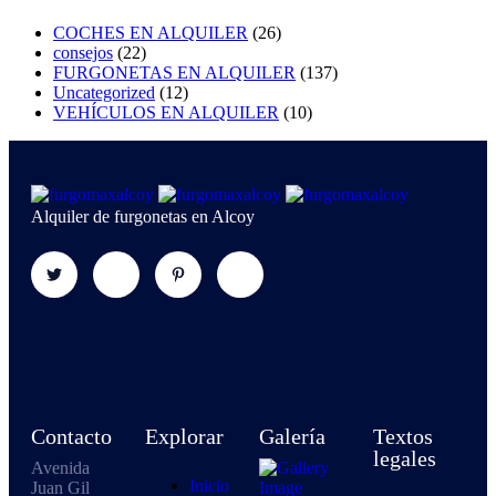
COCHES EN ALQUILER
(26)
consejos
(22)
FURGONETAS EN ALQUILER
(137)
Uncategorized
(12)
VEHÍCULOS EN ALQUILER
(10)
Alquiler de furgonetas en Alcoy
Contacto
Explorar
Galería
Textos
legales
Avenida
Inicio
Juan Gil