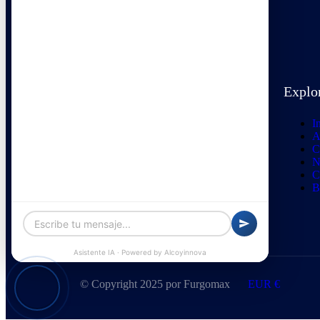
Contacto
Explo
Avenida Juan Gil Albert, 43
I
info@furgomaxalcoy.es
A
C
N
C
+34 641 451 053
B
© Copyright 2025 por Furgomax
EUR €