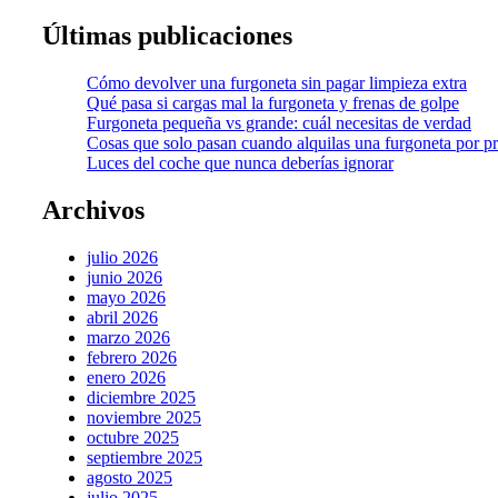
Últimas publicaciones
Cómo devolver una furgoneta sin pagar limpieza extra
Qué pasa si cargas mal la furgoneta y frenas de golpe
Furgoneta pequeña vs grande: cuál necesitas de verdad
Cosas que solo pasan cuando alquilas una furgoneta por p
Luces del coche que nunca deberías ignorar
Archivos
julio 2026
junio 2026
mayo 2026
abril 2026
marzo 2026
febrero 2026
enero 2026
diciembre 2025
noviembre 2025
octubre 2025
septiembre 2025
agosto 2025
julio 2025