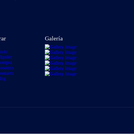
rar
Galería
nicio
lquiler
ompra
osotros
ontacto
log