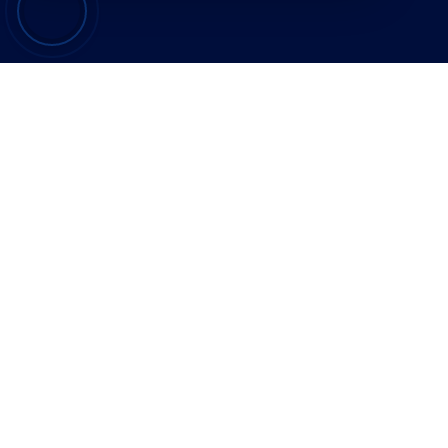
Contacto
Expl
Avenida Juan Gil Albert, 43
I
A
info@furgomaxalcoy.es
C
N
C
+34 641 451 053
B
© Copyright 2025 por Furgomax
EUR €