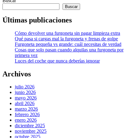
Buscar
Buscar
Últimas publicaciones
Cómo devolver una furgoneta sin pagar limpieza extra
Qué pasa si cargas mal la furgoneta y frenas de golpe
Furgoneta pequeña vs grande: cuál necesitas de verdad
Cosas que solo pasan cuando alquilas una furgoneta por
primera vez
Luces del coche que nunca deberías ignorar
Archivos
julio 2026
junio 2026
mayo 2026
abril 2026
marzo 2026
febrero 2026
enero 2026
diciembre 2025
noviembre 2025
octubre 2025