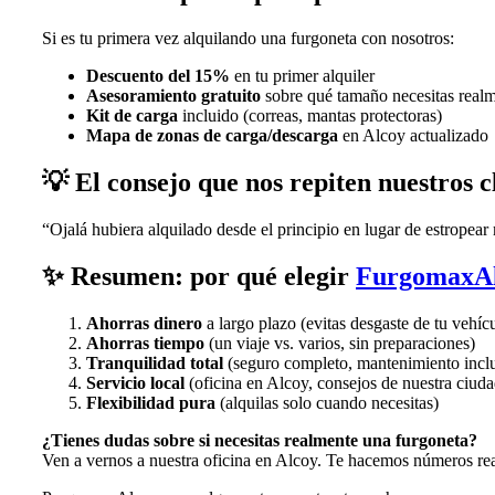
Si es tu primera vez alquilando una furgoneta con nosotros:
Descuento del 15%
en tu primer alquiler
Asesoramiento gratuito
sobre qué tamaño necesitas real
Kit de carga
incluido (correas, mantas protectoras)
Mapa de zonas de carga/descarga
en Alcoy actualizado
💡
El consejo que nos repiten nuestros c
“Ojalá hubiera alquilado desde el principio en lugar de estropea
✨
Resumen: por qué elegir
FurgomaxAl
Ahorras dinero
a largo plazo (evitas desgaste de tu vehíc
Ahorras tiempo
(un viaje vs. varios, sin preparaciones)
Tranquilidad total
(seguro completo, mantenimiento incl
Servicio local
(oficina en Alcoy, consejos de nuestra ciuda
Flexibilidad pura
(alquilas solo cuando necesitas)
¿Tienes dudas sobre si necesitas realmente una furgoneta?
Ven a vernos a nuestra oficina en Alcoy. Te hacemos números reale