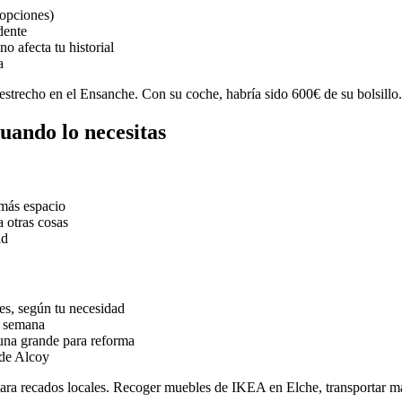
 opciones)
dente
o afecta tu historial
a
 estrecho en el Ensanche. Con su coche, habría sido 600€ de su bolsillo
cuando lo necesitas
 más espacio
a otras cosas
ad
s, según tu necesidad
e semana
una grande para reforma
 de Alcoy
para recados locales. Recoger muebles de IKEA en Elche, transportar ma