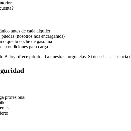
nterior
cuenta?”
nico antes de cada alquiler
o puedas (nosotros nos encargamos)
umo que tu coche de gasolina
en condiciones para carga
 Batoy ofrece prioridad a nuestras furgonetas. Si necesitas asistencia (r
seguridad
ga profesional
llo
dentes
ierto