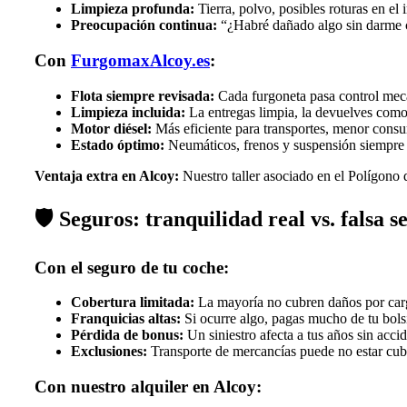
Limpieza profunda:
Tierra, polvo, posibles roturas en el i
Preocupación continua:
“¿Habré dañado algo sin darme 
Con
FurgomaxAlcoy.es
:
Flota siempre revisada:
Cada furgoneta pasa control mecá
Limpieza incluida:
La entregas limpia, la devuelves com
Motor diésel:
Más eficiente para transportes, menor cons
Estado óptimo:
Neumáticos, frenos y suspensión siempre 
Ventaja extra en Alcoy:
Nuestro taller asociado en el Polígono de
🛡️
Seguros: tranquilidad real vs. falsa 
Con el seguro de tu coche:
Cobertura limitada:
La mayoría no cubren daños por car
Franquicias altas:
Si ocurre algo, pagas mucho de tu bolsi
Pérdida de bonus:
Un siniestro afecta a tus años sin acci
Exclusiones:
Transporte de mercancías puede no estar cub
Con nuestro alquiler en Alcoy: