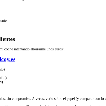
mente
lientes
r mi coche intentando ahorrarme unos euros”.
coy.es
ulo)
uido)
d)
s, sin compromiso. A veces, verlo sobre el papel (y comparar con lo que