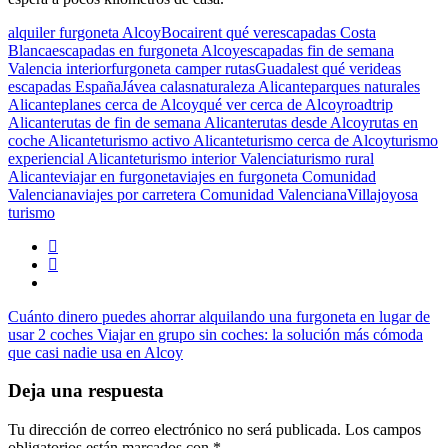
alquiler furgoneta Alcoy
Bocairent qué ver
escapadas Costa
Blanca
escapadas en furgoneta Alcoy
escapadas fin de semana
Valencia interior
furgoneta camper rutas
Guadalest qué ver
ideas
escapadas España
Jávea calas
naturaleza Alicante
parques naturales
Alicante
planes cerca de Alcoy
qué ver cerca de Alcoy
roadtrip
Alicante
rutas de fin de semana Alicante
rutas desde Alcoy
rutas en
coche Alicante
turismo activo Alicante
turismo cerca de Alcoy
turismo
experiencial Alicante
turismo interior Valencia
turismo rural
Alicante
viajar en furgoneta
viajes en furgoneta Comunidad
Valenciana
viajes por carretera Comunidad Valenciana
Villajoyosa
turismo
Cuánto dinero puedes ahorrar alquilando una furgoneta en lugar de
usar 2 coches
Viajar en grupo sin coches: la solución más cómoda
que casi nadie usa en Alcoy
Deja una respuesta
Tu dirección de correo electrónico no será publicada.
Los campos
obligatorios están marcados con
*