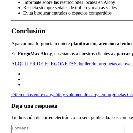
Infórmate sobre las restricciones locales en Alcoy
Respeta siempre señales de tráfico y marcas viales
Evita bloquear entradas o espacios compartidos
Conclusión
Aparcar una furgoneta requiere
planificación, atención al ento
En
FurgoMax Alcoy
, enseñamos a nuestros clientes a
aparcar 
ALQUILER DE FURGONETAS
alquiler de furgonetas alcoy
al
Diferencias entre carga útil y volumen de carga en furgonetas
Cóm
Deja una respuesta
Tu dirección de correo electrónico no será publicada.
Los campos