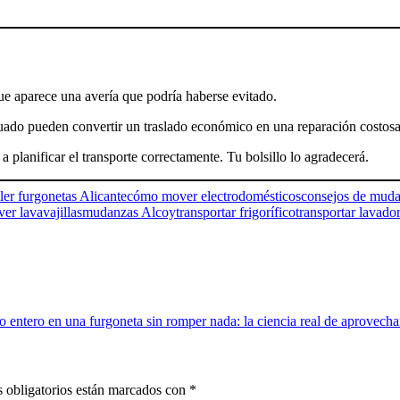
que aparece una avería que podría haberse evitado.
uado pueden convertir un traslado económico en una reparación costosa
planificar el transporte correctamente. Tu bolsillo lo agradecerá.
ler furgonetas Alicante
cómo mover electrodomésticos
consejos de mud
er lavavajillas
mudanzas Alcoy
transportar frigorífico
transportar lavado
 entero en una furgoneta sin romper nada: la ciencia real de aprovechar
 obligatorios están marcados con
*