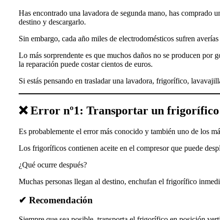
Has encontrado una lavadora de segunda mano, has comprado un fr
destino y descargarlo.
Sin embargo, cada año miles de electrodomésticos sufren averías d
Lo más sorprendente es que muchos daños no se producen por golp
la reparación puede costar cientos de euros.
Si estás pensando en trasladar una lavadora, frigorífico, lavavaj
❌ Error nº1: Transportar un frigorífic
Es probablemente el error más conocido y también uno de los má
Los frigoríficos contienen aceite en el compresor que puede desp
¿Qué ocurre después?
Muchas personas llegan al destino, enchufan el frigorífico inme
✔ Recomendación
Siempre que sea posible, transporta el frigorífico en posición verti