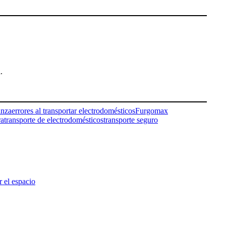
.
anza
errores al transportar electrodomésticos
Furgomax
ra
transporte de electrodomésticos
transporte seguro
 el espacio