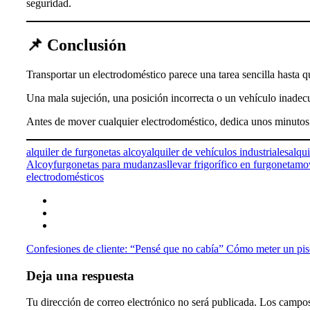
seguridad.
📌 Conclusión
Transportar un electrodoméstico parece una tarea sencilla hasta 
Una mala sujeción, una posición incorrecta o un vehículo inadec
Antes de mover cualquier electrodoméstico, dedica unos minutos a 
alquiler de furgonetas alcoy
alquiler de vehículos industriales
alqui
Alcoy
furgonetas para mudanzas
llevar frigorífico en furgoneta
mov
electrodomésticos
Confesiones de cliente: “Pensé que no cabía”
Cómo meter un piso
Deja una respuesta
Tu dirección de correo electrónico no será publicada.
Los campos