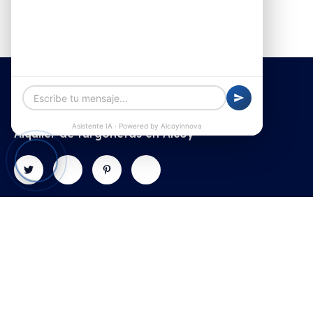
Alquiler de furgonetas en Alcoy
Contacto
Explorar
Galería
Textos
legales
Avenida
Inicio