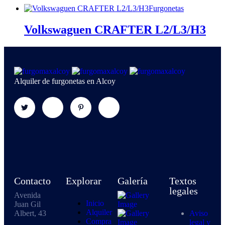
Furgonetas
Volkswaguen CRAFTER L2/L3/H3
Alquiler de furgonetas en Alcoy
Contacto
Explorar
Galería
Textos
legales
Avenida
Inicio
Juan Gil
Alquiler
Albert, 43
Aviso
Compra
legal y